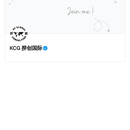
居民，也是属于无住所税务居民，仅来源于内地的所得
收入为1.62万亿元，比前年大幅增长11.5%，增加税收
缴纳内地个人所得税。我们一起深入看看这个案例。
约1700亿元。根据揆创的合理推测，个人所得税大幅增
一、纳税人情况 以下是纳税人王先生的情况。为了避免
加的原因主要是中国税局自2025年始对个人境外所得征
信息不准确，以下五点都是摘自原文，没有任何修改。
税，因此多了一笔较大税收。 虽然预计税局在2026年
* 王先生持有内地（北京）户籍和身份证，并于2018年
将会继续对境外所得征税，但毕竟不再是一笔新增收
取得了香港永久性居民身份。王先生在北京拥有一家合
入，这是否意味着个人所得税的增长是否到顶了呢？揆
KCG 揆创国际
伙企业并任职，在北京缴纳社会保险及工资薪金所得个
创觉得不会，有几个原因：
人所得税。同时，王先生受雇于某香港公司，从香港取
得工资薪金所得，并在香港缴纳薪俸税（类似于内地个
人所得税）和强制性公积金（类似于内地社保）。 * 王
先生在内地（北京）和香港均有停留，但据本人陈述说
明和后期出入境记录核验，在任意一个纳税年度内，王
先生