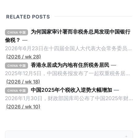
RELATED POSTS
为何国家审计署而非税务总局发现中国银行
CHINA 中国
偷税？
—
2026年6月23日在十四届全国人大代表大会常务委员会
第23次会议上，国家审计署审计长侯凯汇报的《国务院
(2026 / wk 28)
关于2025年度中央预算执行和其他财政收支的审计工作
香港永居成为内地有住所税务居民
—
CHINA 中国
报告》引爆网络，暴露中国银行错误以公募基金免收所
2025年12月5日，中国税务报发布了一起双重税务居民
得税的政策优惠，让大量员工出资1元至100元来凑人
的真实案例《适用“加比规则”确定税收居民身份》，作
(2026 / wk 18)
头，逃税23.67亿元人民币。这个消息已经发布了一段
者为王哲炜，来自国家税务总局天津市税务局，因此具
中国2025年个税收入逆势大幅增加
—
CHINA 中国
长时间，因此我们只想借此新闻探讨一个有趣的问题：
有权威性。此案例最有价值的地方，就是在于税局对一
2026年1月30日，财政部国库司公布了中国2025年财
明明是税务审计，为什么是国家审计署而不是税务总局
个已经取得香港永居身份7年，而且没有在内地居住超
政收支情况。去年全国一般公共预算收入21.6万亿元，
(2026 / wk 10)
来发现？国家审计署是不是抢了税务局的饭碗？ 我们将
过183天的纳税人，否定其香港税务居民身份的同时，
比前年下降1.7%。在大部分税收收入增长减缓甚至倒退
从以下三个维度来拆解为什么中国银行偷税是由国家审
还认定其属于有住所税务居民，对他的全球所得征税。
的大环境下，竟然有一个税种收入大幅增加，增幅金额
计署查出来的，以及它与税务局的分工。
一般来说，只要持有香港永居，那么即便税务内地税务
是所有税种之冠：个人所得税。 2025年个人所得税的