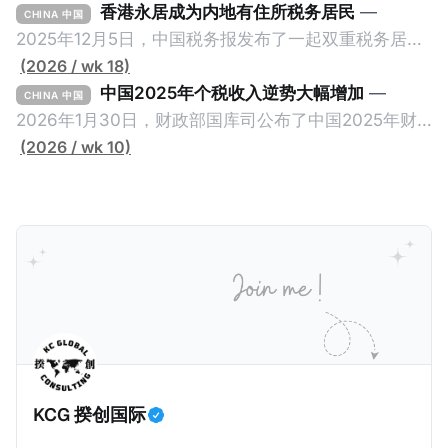
关于2025年度中央预算执行和其他财政收支的审计工作
香港永居成为内地有住所税务居民
—
CHINA 中国
报告》引爆网络，暴露中国银行错误以公募基金免收所
2025年12月5日，中国税务报发布了一起双重税务居民
得税的政策优惠，让大量员工出资1元至100元来凑人
的真实案例《适用“加比规则”确定税收居民身份》，作
(2026 / wk 18)
头，逃税23.67亿元人民币。这个消息已经发布了一段
者为王哲炜，来自国家税务总局天津市税务局，因此具
中国2025年个税收入逆势大幅增加
—
CHINA 中国
长时间，因此我们只想借此新闻探讨一个有趣的问题：
有权威性。此案例最有价值的地方，就是在于税局对一
2026年1月30日，财政部国库司公布了中国2025年财
明明是税务审计，为什么是国家审计署而不是税务总局
个已经取得香港永居身份7年，而且没有在内地居住超
政收支情况。去年全国一般公共预算收入21.6万亿元，
(2026 / wk 10)
来发现？国家审计署是不是抢了税务局的饭碗？ 我们将
过183天的纳税人，否定其香港税务居民身份的同时，
比前年下降1.7%。在大部分税收收入增长减缓甚至倒退
从以下三个维度来拆解为什么中国银行偷税是由国家审
还认定其属于有住所税务居民，对他的全球所得征税。
的大环境下，竟然有一个税种收入大幅增加，增幅金额
计署查出来的，以及它与税务局的分工。
一般来说，只要持有香港永居，那么即便税务内地税务
是所有税种之冠：个人所得税。 2025年个人所得税的
居民，也是属于无住所税务居民，仅来源于内地的所得
收入为1.62万亿元，比前年大幅增长11.5%，增加税收
缴纳内地个人所得税。我们一起深入看看这个案例。
约1700亿元。根据揆创的合理推测，个人所得税大幅增
一、纳税人情况 以下是纳税人王先生的情况。为了避免
加的原因主要是中国税局自2025年始对个人境外所得征
信息不准确，以下五点都是摘自原文，没有任何修改。
税，因此多了一笔较大税收。 虽然预计税局在2026年
* 王先生持有内地（北京）户籍和身份证，并于2018年
将会继续对境外所得征税，但毕竟不再是一笔新增收
取得了香港永久性居民身份。王先生在北京拥有一家合
入，这是否意味着个人所得税的增长是否到顶了呢？揆
KCG 揆创国际
伙企业并任职，在北京缴纳社会保险及工资薪金所得个
创觉得不会，有几个原因：
人所得税。同时，王先生受雇于某香港公司，从香港取