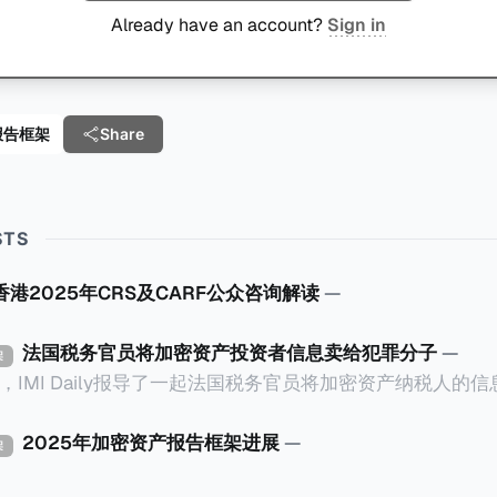
Already have an account?
Sign in
报告框架
Share
STS
香港2025年CRS及CARF公众咨询解读
—
法国税务官员将加密资产投资者信息卖给犯罪分子
—
架
0日，IMI Daily报导了一起法国税务官员将加密资产纳税人的
eruil在受害人家中袭击了一
te监狱的狱警。警察调查发现，法国Bobigny税务局的一名税务人
2025年加密资产报告框架进展
—
架
ira获取了受害人的敏感信息，也专门搜索加密货币专家和投