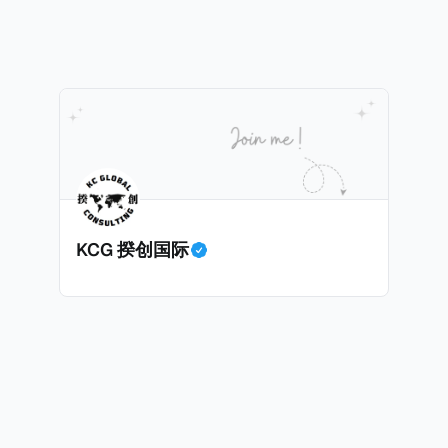
人数据出售给犯罪分子，用于实施人身攻击和敲诈勒索。警
了现金存款和西联汇款记录，表明她曾因向匿名客户传输机
巴黎法院在2026年1月5日举行了听证会，她承认出售信息
力意图，因为她不知道其真实身份。法院驳回了她的保释申
联系人信息。
KCG 揆创国际