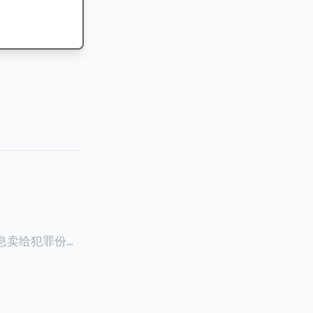
信息卖给犯罪份子
员Ghalia C
资者的信息，并