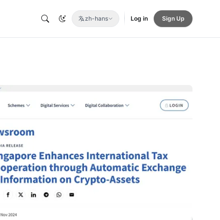
zh-hans
Log in
Sign Up