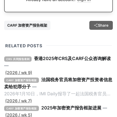
CARF 加密资产报告框架
Share
RELATED POSTS
香港2025年CRS及CARF公众咨询解读
CRS 共同报告准则
—
(2026 / wk 9)
法国税务官员将加密资产投资者信息
CARF 加密资产报告框架
卖给犯罪分子
—
2026年1月10日，IMI Daily报导了一起法国税务官员将
加密资产纳税人的信息卖给犯罪份子的事件，原文请点
(2026 / wk 7)
击。 2024年9月，三名持枪男子在法国Monteruil在受
2025年加密资产报告框架进展
—
CARF 加密资产报告框架
害人家中袭击了一名来自La Sante监狱的狱警。警察调
(2026 / wk 5)