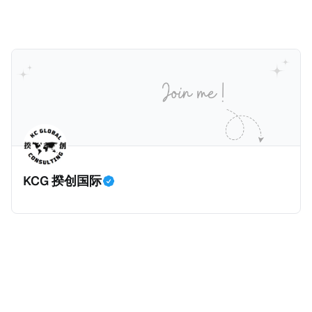
查发现，法国Bobigny税务局的一名税务人员Ghalia C
利用税务软件Mira获取了受害人的敏感信息，也专门搜
索加密货币专家和投资者的信息，并涉嫌将他们的个人
数据出售给犯罪分子，用于实施人身攻击和敲诈勒索。
警方在税务人员的银行账户中发现了现金存款和西联汇
款记录，表明她曾因向匿名客户传输机密数据而获得报
酬。 现年32岁的税务人员自2025年6月30日起被拘
留，她面临共谋暴力袭击公职人员和刑事共谋的指控。
巴黎法院在2026年1月5日举行了听证会，她承认出售信
KCG 揆创国际
息，但否认知晓其信息购买人的暴力意图，因为她不知
道其真实身份。法院驳回了她的保释申请，因为她拒绝
提供手机密码或联系人信息。