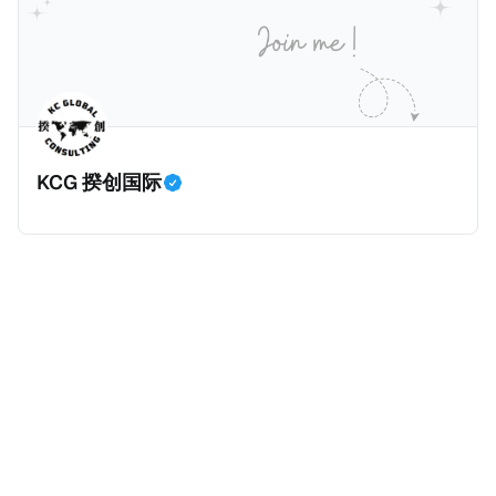
价超过100万美元的现金购房，包括郊区和北部地区的
房产。新税将为购房价格的1%，由买方支付。纽约市的
这项税收预计就能筹集1.6亿美元，用于填补该市的预算
缺口。 根据非营利组织纽约市社区中心汇编的数据，
2025年上半年纽约市近1.8万笔交易中，全款交易占了
60%以上。报告发现，在曼哈顿，2025年1月至6月期
KCG 揆创国际
间，超过300万美元的房产交易中，90%都是全款交易
（在纽约买房的人真的好有钱）。买房者选择全款买房
有两个原因： * 对于纽约市竞争异常激烈的房地产市场
中的卖家来说，全现金交易也是一个颇具吸引力的选
择：它比处理有时耗时漫长的抵押贷款审批流程更快，
而且交易失败的可能性也更低（这方面中国房产卖家也
肯定理解）；以及 * 抵押贷款成本高昂。