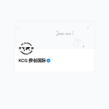
产。不过，他不至于被“封杀”，2026年5月15日Netflix
 文件》），涉及超过百家金融机构，并引致了多家机构被起诉
线，车银优在剧中饰演主角之一李云情。 我们在这一篇文章将会基于
将会结合Correctiv、经合组织、amaBhungane等国际
整个事情的来龙去脉。 请注意，由于车银优的案例并无公开
 文件》的来龙去脉。 一、什么是CumEx Cum，简单来说就是
0%准确，我们已经尽量采纳多方信息，争取以最客观的角度
记日截止前未支付股息的期
息”。比如，中国银行在2025年12月5日公告派股息每10股1
tagio工作人员挖掘，经理人公司经过多次与他和父母的游说
月10日为最后的股权登记日（也就是最后一天可以享受该股息的
年初次在电影《噗通噗通我的人生》亮相以
关股息），那么2025年12月5日至12月10日期间的中国银
上述中国银行例子为例，
年12月11日（也就是上述2025年12月10日之后的
KCG 揆创国际