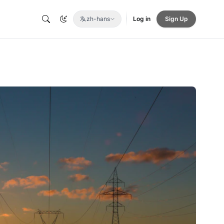
zh-hans
Log in
Sign Up