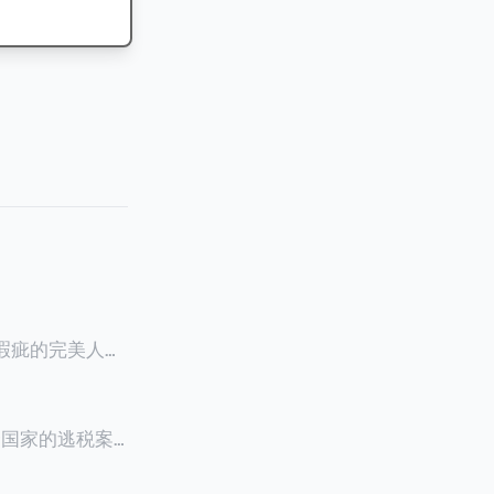
零瑕疵的完美人设
8900万人民
创下了韩国艺人史
多个国家的逃税案，
其公众形象，导
 Files》