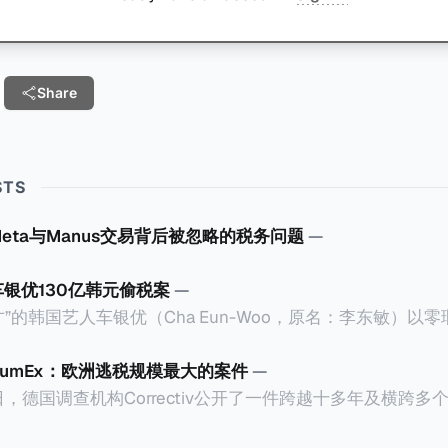
Share
STS
Meta与Manus交易背后被忽略的税务问题
—
车银优130亿韩元偷税案
—
”的韩国艺人车银优（Cha Eun-Woo，原名：李东敏）以
2026年1月，韩国国税厅的一纸追缴超过200亿韩元（折合约
涉嫌逃避缴纳所得税的舆论风口浪尖。 经过事情发展多月，最后他公
CumEx：欧洲逃税规模最大的案件
—
”，并补缴约130亿韩元（折合约5800万人民币）的税款，
18日，德国调查机构Correctiv公开了一件跨越十多年及横跨
的记录。虽然他已经公开承认错误，但这一风波已彻底重创
0亿欧元（折合人民币1.2万亿）。Correctiv称事件为《CumEx