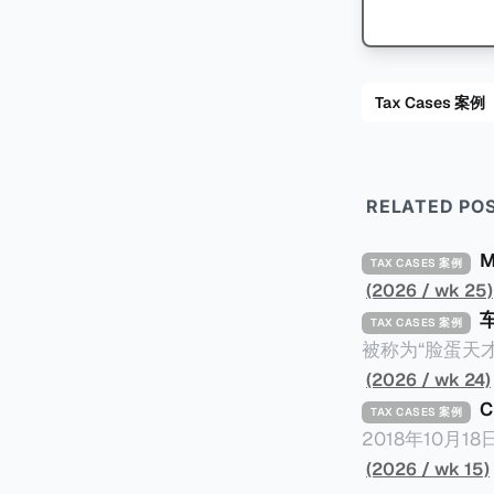
Tax Cases 案例
RELATED PO
TAX CASES 案例
(2026 / wk 25)
TAX CASES 案例
被称为“脸蛋天才
著称。但是，在
(2026 / wk 24)
币）通知，将其推向了
TAX CASES 案例
开表示“扛全责
2018年10月
上最高追缴税款
涉税金额超过150
(2026 / wk 15)