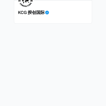
面中国房产卖家也肯定理解）；以及 * 抵押贷款成本高昂。
KCG 揆创国际