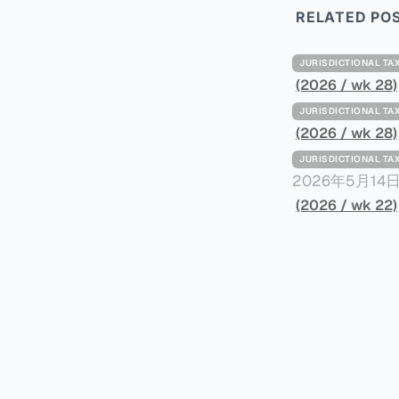
RELATED PO
JURISDICTIONAL 
(2026 / wk 28)
JURISDICTIONAL 
(2026 / wk 28)
JURISDICTIONAL 
2026年5月
York Plans T
(2026 / wk 22)
员正计划对纽约
价超过100万
方支付。纽约市的
组织纽约市社区
60%以上。报
90%都是全款
于纽约市竞争异
择：它比处理有