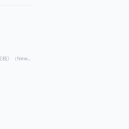
征税》（New
 ），报道了美国纽约州议
至纽约州所有售
格的1%，由买
非营利
全款交易占了
的房产交易中，
因： * 对
具吸引力的选
性也更低（这方