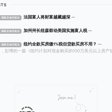
STS
法国富人将财富越藏越深
—
TAX 国家及地区税法
加州州长纽森鼓动美国实施富人税
—
TAX 国家及地区税法
纽约全款买房缴1%税但贷款买房不用？
—
TAX 国家及地区税法
14日，彭博的一篇《纽约计划对现金购买的100万美元以上房产
ax on Homes over $1 Million Purchased With Cash
市售价至少100万美元且全款购房征收新税，而且未来扩展
美元的现金购房，包括郊区和北部地区的房产。新税将为购房价
这项税收预计就能筹集1.6亿美元，用于填补该市的预算缺口。 根据
中心汇编的数据，2025年上半年纽约市近1.8万笔交易中，
告发现，在曼哈顿，2025年1月至6月期间，超过300万美元
交易（在纽约买房的人真的好有钱）。买房者选择全款买房有两个原
常激烈的房地产市场中的卖家来说，全现金交易也是一个颇
时耗时漫长的抵押贷款审批流程更快，而且交易失败的可能