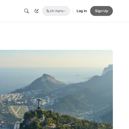
zh-hans
Log in
Sign Up