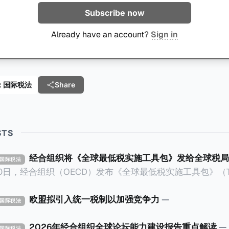
Subscribe now
Already have an account?
Sign in
 Tax 国际税法
Share
STS
经合组织将《全球最低税实施工具包》发给全球税局
X 国际税法
30日，经合组织（OECD）发布《全球最低税实施工具包》（The 
x Implementation Toolkit），为各国税务机关和政策制
税规则协调一致、高效落地。 《工具包》的主要内容总结如下：
欧盟拟引入统一税制以加强竞争力
—
X 国际税法
营的每个司法管辖区支付
低税款。《工具包》主要目标是协助税务机关建立稳健且高效
2026年经合组织全球论坛能力建设报告重点解读
—
X 国际税法