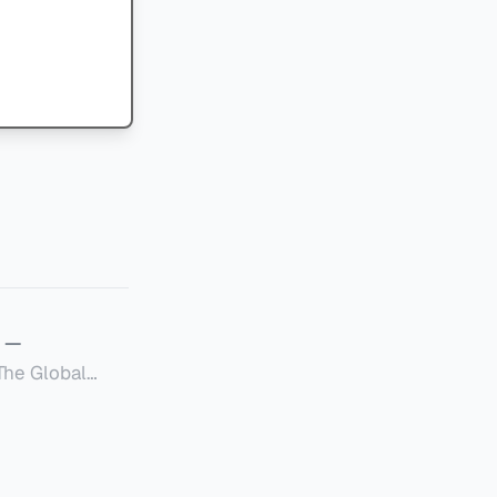
—
Global
定者提供一套可操作的
的国内合规框