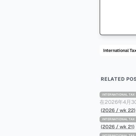
International
RELATED PO
INTERNATIONAL TA
在2026年4月
Minimum Ta
(2026 / wk 22)
路线图，以确保全球最低
INTERNATIONAL TA
一、 核心目标与背景 全球最低税规则旨在确保大型跨国企业在其运
(2026 / wk 21)
至少15%的最
INTERNATIONAL TA