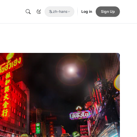
zh-hans
Log in
Sign Up