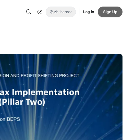
zh-hans
Log in
Sign Up