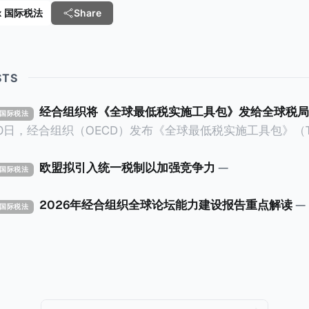
 Tax 国际税法
Share
STS
经合组织将《全球最低税实施工具包》发给全球税局
X 国际税法
30日，经合组织（OECD）发布《全球最低税实施工具包》（The 
x Implementation Toolkit），为各国税务机关和政策制
税规则协调一致、高效落地。 《工具包》的主要内容总结如下：
欧盟拟引入统一税制以加强竞争力
—
X 国际税法
营的每个司法管辖区支付
低税款。《工具包》主要目标是协助税务机关建立稳健且高效
2026年经合组织全球论坛能力建设报告重点解读
—
X 国际税法
践，并减少纳税人与征管机构的合规负担。