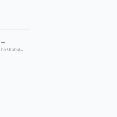
—
Global
定者提供一套可操作的
的国内合规框