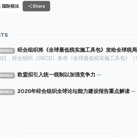
 Tax 国际税法
Share
STS
经合组织将《全球最低税实施工具包》发给全球税局
X 国际税法
30日，经合组织（OECD）发布《全球最低税实施工具包》（The 
x Implementation Toolkit），为各国税务机关和政策制
税规则协调一致、高效落地。 《工具包》的主要内容总结如下：
欧盟拟引入统一税制以加强竞争力
—
X 国际税法
营的每个司法管辖区支付
低税款。《工具包》主要目标是协助税务机关建立稳健且高效
2026年经合组织全球论坛能力建设报告重点解读
—
X 国际税法
践，并减少纳税人与征管机构的合规负担。