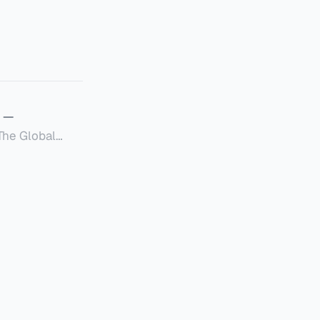
—
Global
定者提供一套可操作的
的国内合规框