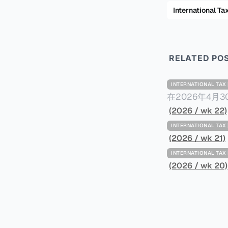
International
RELATED PO
INTERNATIONAL TA
在2026年4月
Minimum Ta
(2026 / wk 22)
路线图，以确保全球最低
INTERNATIONAL TA
一、 核心目标与背景 全球最低税规则旨在确保大型跨国企业在其运
(2026 / wk 21)
至少15%的最
INTERNATIONAL TA
架，识别最佳实
(2026 / wk 20)