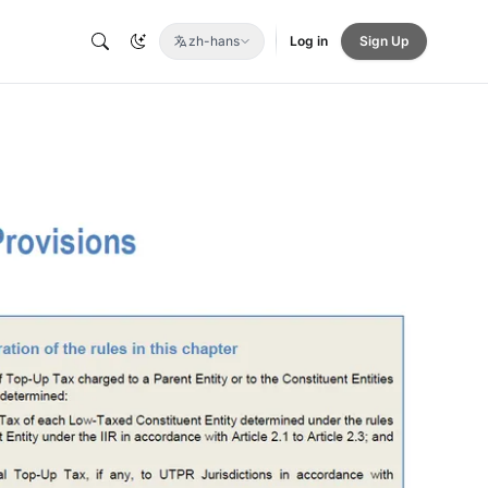
zh-hans
Log in
Sign Up