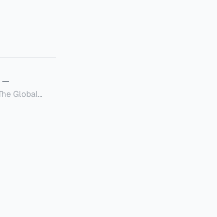
—
Global
定者提供一套可操作的
的国内合规框