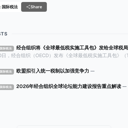
 Tax 国际税法
Share
STS
经合组织将《全球最低税实施工具包》发给全球税局
X 国际税法
30日，经合组织（OECD）发布《全球最低税实施工具包》（The 
x Implementation Toolkit），为各国税务机关和政策制
税规则协调一致、高效落地。 《工具包》的主要内容总结如下：
欧盟拟引入统一税制以加强竞争力
—
X 国际税法
营的每个司法管辖区支付
低税款。《工具包》主要目标是协助税务机关建立稳健且高效
2026年经合组织全球论坛能力建设报告重点解读
—
X 国际税法
践，并减少纳税人与征管机构的合规负担。