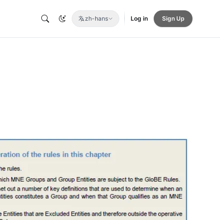
zh-hans
Log in
Sign Up