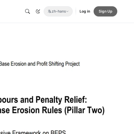
zh-hans
Log in
Sign Up