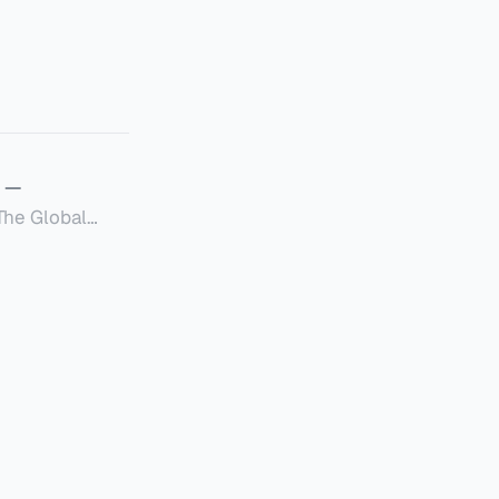
—
Global
定者提供一套可操作的
的国内合规框