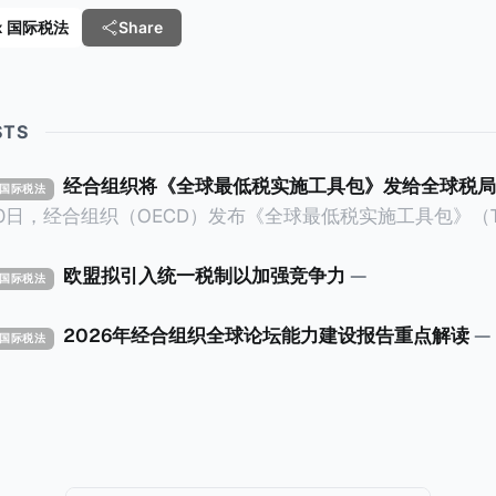
 Tax 国际税法
Share
STS
经合组织将《全球最低税实施工具包》发给全球税局
X 国际税法
30日，经合组织（OECD）发布《全球最低税实施工具包》（The 
x Implementation Toolkit），为各国税务机关和政策制
税规则协调一致、高效落地。 《工具包》的主要内容总结如下：
欧盟拟引入统一税制以加强竞争力
—
X 国际税法
营的每个司法管辖区支付
低税款。《工具包》主要目标是协助税务机关建立稳健且高效
2026年经合组织全球论坛能力建设报告重点解读
—
X 国际税法
践，并减少纳税人与征管机构的合规负担。