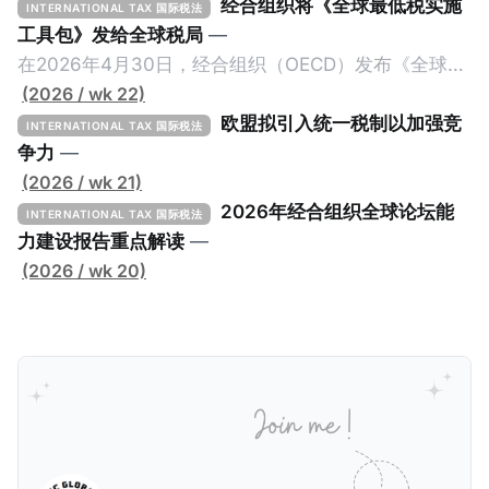
经合组织将《全球最低税实施
INTERNATIONAL TAX 国际税法
工具包》发给全球税局
—
在2026年4月30日，经合组织（OECD）发布《全球最
低税实施工具包》（The Global Minimum Tax
(2026 / wk 22)
Implementation Toolkit），为各国税务机关和政策制
欧盟拟引入统一税制以加强竞
INTERNATIONAL TAX 国际税法
定者提供一套可操作的路线图，以确保全球最低税规则
争力
—
协调一致、高效落地。 《工具包》的主要内容总结如
(2026 / wk 21)
下： 一、 核心目标与背景 全球最低税规则旨在确保大
2026年经合组织全球论坛能
INTERNATIONAL TAX 国际税法
型跨国企业在其运营的每个司法管辖区支付至少15%的
力建设报告重点解读
—
最低税款。《工具包》主要目标是协助税务机关建立稳
(2026 / wk 20)
健且高效的国内合规框架，识别最佳实践，并减少纳税
人与征管机构的合规负担。