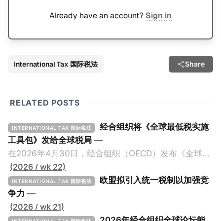
Already have an account?
Sign in
International Tax 国际税法
Share
RELATED POSTS
经合组织将《全球最低税实施
INTERNATIONAL TAX 国际税法
工具包》发给全球税局
—
在2026年4月30日，经合组织（OECD）发布《全球最
低税实施工具包》（The Global Minimum Tax
(2026 / wk 22)
Implementation Toolkit），为各国税务机关和政策制
欧盟拟引入统一税制以加强竞
INTERNATIONAL TAX 国际税法
定者提供一套可操作的路线图，以确保全球最低税规则
争力
—
协调一致、高效落地。 《工具包》的主要内容总结如
(2026 / wk 21)
下： 一、 核心目标与背景 全球最低税规则旨在确保大
2026年经合组织全球论坛能