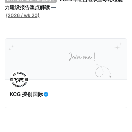
INTERNATIONAL TAX 国际税法
型跨国企业在其运营的每个司法管辖区支付至少15%的
力建设报告重点解读
—
最低税款。《工具包》主要目标是协助税务机关建立稳
(2026 / wk 20)
健且高效的国内合规框架，识别最佳实践，并减少纳税
人与征管机构的合规负担。
KCG 揆创国际