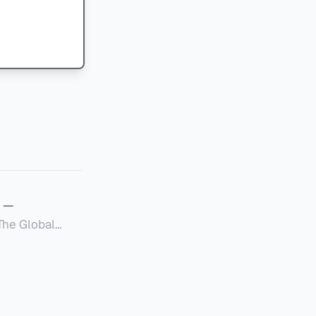
—
Global
定者提供一套可操作的
的国内合规框