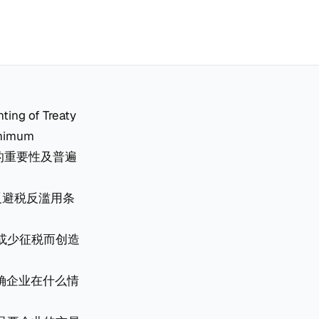
 of Treaty
nimum
动的重要性及普遍
反避税反滥用条
或少征税而创造
，明确企业在什么情