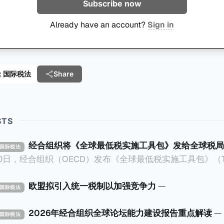
Subscribe now
Already have an account?
Sign in
 Tax 国际税法
Share
STS
经合组织将《全球最低税实施工具包》发给全球税局
X 国际税法
30日，经合组织（OECD）发布《全球最低税实施工具包》（The 
x Implementation Toolkit），为各国税务机关和政策制
税规则协调一致、高效落地。 《工具包》的主要内容总结如下：
欧盟拟引入统一税制以加强竞争力
—
X 国际税法
营的每个司法管辖区支付
低税款。《工具包》主要目标是协助税务机关建立稳健且高效
2026年经合组织全球论坛能力建设报告重点解读
—
X 国际税法