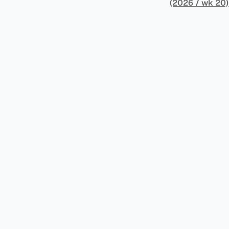
架，识别最佳实
(2026 / wk 20)