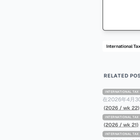
International
RELATED PO
INTERNATIONAL TA
在2026年4月
Minimum Ta
(2026 / wk 22)
路线图，以确保全球最低
INTERNATIONAL TA
一、 核心目标与背景 全球最低税规则旨在确保大型跨国企业在其运
(2026 / wk 21)
至少15%的最
INTERNATIONAL TA