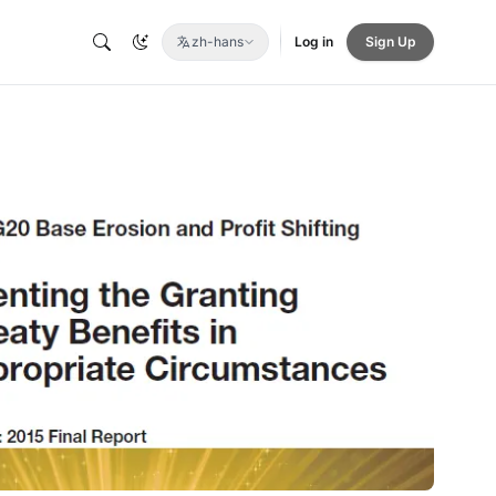
zh-hans
Log in
Sign Up