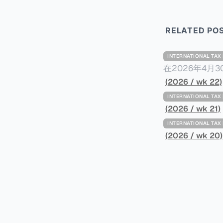
RELATED PO
INTERNATIONAL TA
在2026年4月
Minimum Ta
(2026 / wk 22)
路线图，以确保全球最低
INTERNATIONAL TA
一、 核心目标与背景 全球最低税规则旨在确保大型跨国企业在其运
(2026 / wk 21)
至少15%的最
INTERNATIONAL TA
架，识别最佳实
(2026 / wk 20)