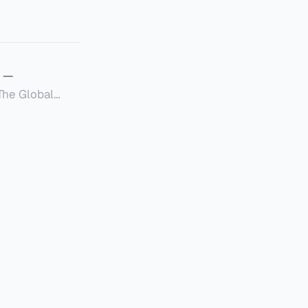
—
Global
定者提供一套可操作的
的国内合规框