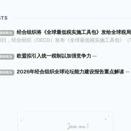
STS
经合组织将《全球最低税实施工具包》发给全球税局
X 国际税法
30日，经合组织（OECD）发布《全球最低税实施工具包》（The 
x Implementation Toolkit），为各国税务机关和政策制
税规则协调一致、高效落地。 《工具包》的主要内容总结如下：
欧盟拟引入统一税制以加强竞争力
—
X 国际税法
营的每个司法管辖区支付
低税款。《工具包》主要目标是协助税务机关建立稳健且高效
2026年经合组织全球论坛能力建设报告重点解读
—
X 国际税法
践，并减少纳税人与征管机构的合规负担。