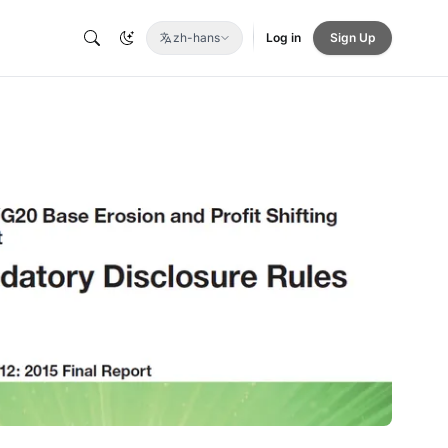
zh-hans
Log in
Sign Up