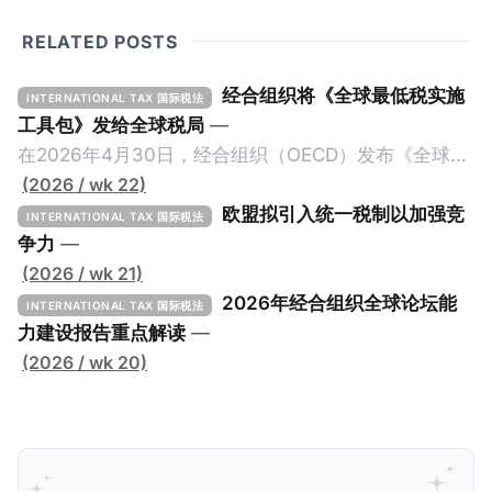
RELATED POSTS
经合组织将《全球最低税实施
INTERNATIONAL TAX 国际税法
工具包》发给全球税局
—
在2026年4月30日，经合组织（OECD）发布《全球最
低税实施工具包》（The Global Minimum Tax
(2026 / wk 22)
Implementation Toolkit），为各国税务机关和政策制
欧盟拟引入统一税制以加强竞
INTERNATIONAL TAX 国际税法
定者提供一套可操作的路线图，以确保全球最低税规则
争力
—
协调一致、高效落地。 《工具包》的主要内容总结如
(2026 / wk 21)
下： 一、 核心目标与背景 全球最低税规则旨在确保大
2026年经合组织全球论坛能
INTERNATIONAL TAX 国际税法
型跨国企业在其运营的每个司法管辖区支付至少15%的
力建设报告重点解读
—
最低税款。《工具包》主要目标是协助税务机关建立稳
(2026 / wk 20)
健且高效的国内合规框架，识别最佳实践，并减少纳税
人与征管机构的合规负担。