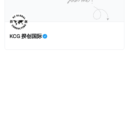
动作喜剧《超能路人甲》正式上线，车银优在剧中饰演
析《CumEx 文件》的来龙去脉。 一、什么是CumEx
主角之一李云情。 我们在这一篇文章将会基于网上信
Cum，简单来说就是“带股息”或“含股息”。 一家上市公
息，剖析整个事情的来龙去脉。 请注意，由于车银优的
司宣告了股息，但在股权登记日截止前未支付股息的期
案例并无公开判决信息，网上信息不一定100%准确，
间，就属于“带股息”。比如，中国银行在2025年12月5
KCG 揆创国际
我们已经尽量采纳多方信息，争取以最客观的角度来推
日公告派股息每10股1.094元，而2025年12月10日为最
测整个事件。 一、经理人公司涉税调查而被发现 车银
后的股权登记日（也就是最后一天可以享受该股息的持
优在中学三年级第一学期举办的庆典上，获得经理人公
股，晚一天持有就无法享受相关股息），那么2025年12
司Fantagio工作人员挖掘，经理人公司经过多次与他和
月5日至12月10日期间的中国银行股票就是属于“带股息”
父母的游说后，成功进行试镜。自2014年初次在电影
（Cum）。 Ex，简单来说就是“除股息”或“不带股息”。
《噗通噗通我的人生》亮相以
以上述中国银行例子为例，该银行在2025年12月11日
（也就是上述2025年12月10日之后的