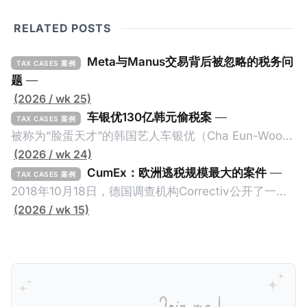
RELATED POSTS
Meta与Manus交易背后被忽略的税务问
TAX CASES 案例
题
—
(2026 / wk 25)
车银优130亿韩元偷税案
—
TAX CASES 案例
被称为“脸蛋天才”的韩国艺人车银优（Cha Eun-Woo，
原名：李东敏）以零瑕疵的完美人设著称。但是，在
(2026 / wk 24)
2026年1月，韩国国税厅的一纸追缴超过200亿韩元
CumEx：欧洲逃税规模最大的案件
—
TAX CASES 案例
（折合约8900万人民币）通知，将其推向了涉嫌逃避
2018年10月18日，德国调查机构Correctiv公开了一件
缴纳所得税的舆论风口浪尖。 经过事情发展多月，最后
跨越十多年及横跨多个国家的逃税案，涉税金额超过
(2026 / wk 15)
他公开表示“扛全责”，并补缴约130亿韩元（折合约
1500亿欧元（折合人民币1.2万亿）。Correctiv称事件
5800万人民币）的税款，创下了韩国艺人史上最高追
为《CumEx Files》（《CumEx 文件》），涉及超过百
缴税款的记录。虽然他已经公开承认错误，但这一风波
家金融机构，并引致了多家机构被起诉，部分甚至因而
已彻底重创其公众形象，导致多项高奢代言流产。不
破产。这一篇文章将会结合Correctiv、经合组织、
过，他不至于被“封杀”，2026年5月15日Netflix的奇幻
amaBhungane等国际组织的报告及文章，来给大家剖