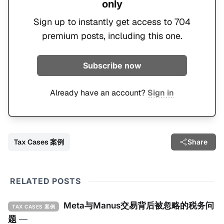
only
Sign up to instantly get access to 704
premium posts, including this one.
Subscribe now
Already have an account?
Sign in
Tax Cases 案例
Share
RELATED POSTS
Meta与Manus交易背后被忽略的税务问
TAX CASES 案例
题
—