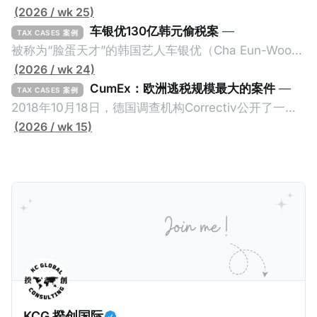
(2026 / wk 25)
车银优130亿韩元偷税案
—
TAX CASES 案例
被称为“脸蛋天才”的韩国艺人车银优（Cha Eun-Woo，
原名：李东敏）以零瑕疵的完美人设著称。但是，在
(2026 / wk 24)
2026年1月，韩国国税厅的一纸追缴超过200亿韩元
CumEx：欧洲逃税规模最大的案件
—
TAX CASES 案例
（折合约8900万人民币）通知，将其推向了涉嫌逃避
2018年10月18日，德国调查机构Correctiv公开了一件
缴纳所得税的舆论风口浪尖。 经过事情发展多月，最后
跨越十多年及横跨多个国家的逃税案，涉税金额超过
(2026 / wk 15)
他公开表示“扛全责”，并补缴约130亿韩元（折合约
1500亿欧元（折合人民币1.2万亿）。Correctiv称事件
5800万人民币）的税款，创下了韩国艺人史上最高追
为《CumEx Files》（《CumEx 文件》），涉及超过百
缴税款的记录。虽然他已经公开承认错误，但这一风波
家金融机构，并引致了多家机构被起诉，部分甚至因而
已彻底重创其公众形象，导致多项高奢代言流产。不
破产。这一篇文章将会结合Correctiv、经合组织、
过，他不至于被“封杀”，2026年5月15日Netflix的奇幻
amaBhungane等国际组织的报告及文章，来给大家剖
动作喜剧《超能路人甲》正式上线，车银优在剧中饰演
析《CumEx 文件》的来龙去脉。 一、什么是CumEx
主角之一李云情。 我们在这一篇文章将会基于网上信
Cum，简单来说就是“带股息”或“含股息”。 一家上市公
息，剖析整个事情的来龙去脉。 请注意，由于车银优的
司宣告了股息，但在股权登记日截止前未支付股息的期
案例并无公开判决信息，网上信息不一定100%准确，
间，就属于“带股息”。比如，中国银行在2025年12月5
KCG 揆创国际