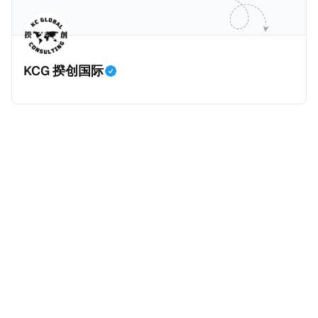
缺口。 根据非营利组织纽约市社区中心汇编的数据，
2025年上半年纽约市近1.8万笔交易中，全款交易占了
60%以上。报告发现，在曼哈顿，2025年1月至6月期
KCG 揆创国际
间，超过300万美元的房产交易中，90%都是全款交易
（在纽约买房的人真的好有钱）。买房者选择全款买房
有两个原因： * 对于纽约市竞争异常激烈的房地产市场
中的卖家来说，全现金交易也是一个颇具吸引力的选
择：它比处理有时耗时漫长的抵押贷款审批流程更快，
而且交易失败的可能性也更低（这方面中国房产卖家也
肯定理解）；以及 * 抵押贷款成本高昂。