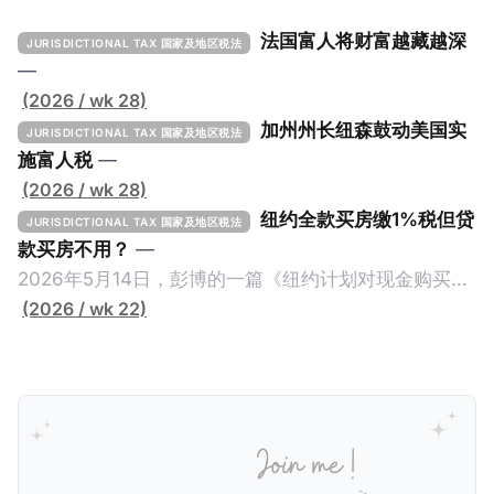
法国富人将财富越藏越深
JURISDICTIONAL TAX 国家及地区税法
—
(2026 / wk 28)
加州州长纽森鼓动美国实
JURISDICTIONAL TAX 国家及地区税法
施富人税
—
(2026 / wk 28)
纽约全款买房缴1%税但贷
JURISDICTIONAL TAX 国家及地区税法
款买房不用？
—
2026年5月14日，彭博的一篇《纽约计划对现金购买的
100万美元以上房产征税》（New York Plans Tax on
(2026 / wk 22)
Homes over $1 Million Purchased With Cash ），报
道了美国纽约州议员正计划对纽约市售价至少100万美
元且全款购房征收新税，而且未来扩展至纽约州所有售
价超过100万美元的现金购房，包括郊区和北部地区的
房产。新税将为购房价格的1%，由买方支付。纽约市的
这项税收预计就能筹集1.6亿美元，用于填补该市的预算