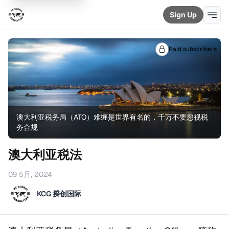
Sign Up
Paid subscribers
澳大利亚税务局（ATO）难缠是世界有名的，千万不要忽视税
务合规
澳大利亚税法
09 5月, 2024
KCG 揆创国际