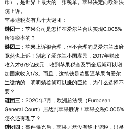
币），是世界上最大的一张税单。苹果决定向欧洲法
院上诉。
苹果避税案有几个大谜团：
谜团一：
苹果公司是怎样在爱尔兰合法实现0.005%
所得税率的？
谜团二：
苹果上诉很合理，但不合理的是爱尔兰政府
竟然也上诉！别忘了爱尔兰小国寡民，2017年财政
收入才676亿欧元，收到苹果税金及罚金后就可以增
加国家收入1/3。而且，这笔钱是欧盟逼苹果向爱尔
兰缴纳的，明明躺着就可以赚的巨款，为什么选择不
要？
谜团三：
2020年7月，欧洲总法院（European
General Court）居然判苹果胜诉！苹果交税0.005%
怎么还有理了？
谜团四：
事件曝光后，苹果居然没有终止避税，只是