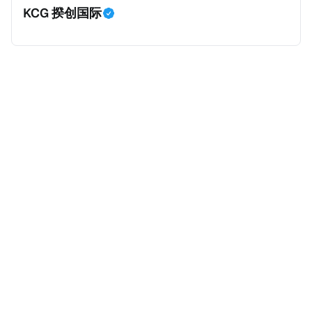
KCG 揆创国际
我们已经尽量采纳多方信息，争取以最客观的角度来推
日公告派股息每10股1.094元，而2025年12月10日为最
测整个事件。 一、经理人公司涉税调查而被发现 车银
后的股权登记日（也就是最后一天可以享受该股息的持
优在中学三年级第一学期举办的庆典上，获得经理人公
股，晚一天持有就无法享受相关股息），那么2025年12
司Fantagio工作人员挖掘，经理人公司经过多次与他和
月5日至12月10日期间的中国银行股票就是属于“带股息”
父母的游说后，成功进行试镜。自2014年初次在电影
（Cum）。 Ex，简单来说就是“除股息”或“不带股息”。
《噗通噗通我的人生》亮相以
以上述中国银行例子为例，该银行在2025年12月11日
（也就是上述2025年12月10日之后的