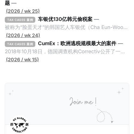
题
—
(2026 / wk 25)
车银优130亿韩元偷税案
—
TAX CASES 案例
被称为“脸蛋天才”的韩国艺人车银优（Cha Eun-Woo，
原名：李东敏）以零瑕疵的完美人设著称。但是，在
(2026 / wk 24)
2026年1月，韩国国税厅的一纸追缴超过200亿韩元
CumEx：欧洲逃税规模最大的案件
—
TAX CASES 案例
（折合约8900万人民币）通知，将其推向了涉嫌逃避
2018年10月18日，德国调查机构Correctiv公开了一件
缴纳所得税的舆论风口浪尖。 经过事情发展多月，最后
跨越十多年及横跨多个国家的逃税案，涉税金额超过
(2026 / wk 15)
他公开表示“扛全责”，并补缴约130亿韩元（折合约
1500亿欧元（折合人民币1.2万亿）。Correctiv称事件
5800万人民币）的税款，创下了韩国艺人史上最高追
为《CumEx Files》（《CumEx 文件》），涉及超过百
缴税款的记录。虽然他已经公开承认错误，但这一风波
家金融机构，并引致了多家机构被起诉，部分甚至因而
已彻底重创其公众形象，导致多项高奢代言流产。不
破产。这一篇文章将会结合Correctiv、经合组织、
过，他不至于被“封杀”，2026年5月15日Netflix的奇幻
amaBhungane等国际组织的报告及文章，来给大家剖
动作喜剧《超能路人甲》正式上线，车银优在剧中饰演
析《CumEx 文件》的来龙去脉。 一、什么是CumEx
主角之一李云情。 我们在这一篇文章将会基于网上信
Cum，简单来说就是“带股息”或“含股息”。 一家上市公
息，剖析整个事情的来龙去脉。 请注意，由于车银优的
司宣告了股息，但在股权登记日截止前未支付股息的期
案例并无公开判决信息，网上信息不一定100%准确，
间，就属于“带股息”。比如，中国银行在2025年12月5