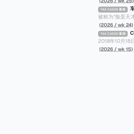
(2026 / wk 25)
TAX CASES 案例
被称为“脸蛋天才
著称。但是，在
(2026 / wk 24)
币）通知，将其推向了
TAX CASES 案例
开表示“扛全责
2018年10月
上最高追缴税款
涉税金额超过150
(2026 / wk 15)
致多项高奢代言流
（《CumEx
《超能路人甲》正式上
破产。这一篇文章
网上信息，剖析
章，来给大家剖析《CumEx
信息不一定10
“带股息”或“含股息”。 一家上市公司宣告了股息，但在股权登
件。 一、经理人公司涉税调查而被发现 车银优在中学三年级第一学期举办的庆典上，获得经
间，就属于“带股
理人公司Fan
2025年12
镜。自2014
有就无法享受相
“带股息”（Cum）。 Ex，简单来说就是“除股息”或“不带股息”。 以
该银行在2025