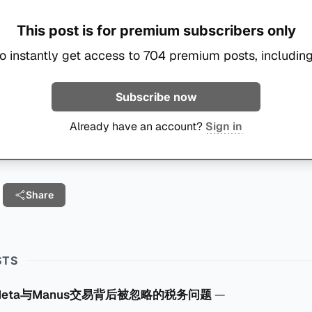
This post is for premium subscribers only
o instantly get access to 704 premium posts, including
Subscribe now
Already have an account?
Sign in
Share
STS
Meta与Manus交易背后被忽略的税务问题
—