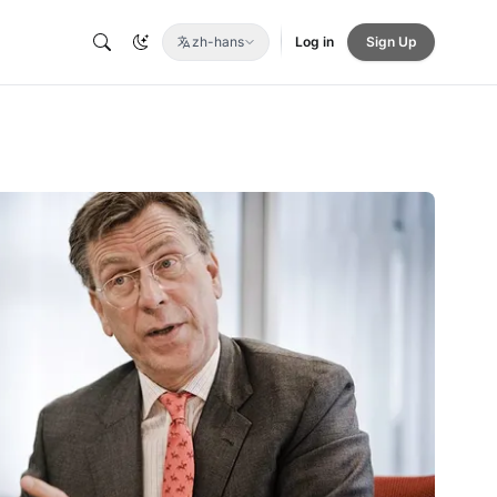
zh-hans
Log in
Sign Up