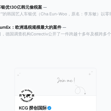
车银优130亿韩元偷税案
—
”的韩国艺人车银优（Cha Eun-Woo，原名：李东敏）以
2026年1月，韩国国税厅的一纸追缴超过200亿韩元（折合约
涉嫌逃避缴纳所得税的舆论风口浪尖。 经过事情发展多月，最后他公
CumEx：欧洲逃税规模最大的案件
—
”，并补缴约130亿韩元（折合约5800万人民币）的税款，
18日，德国调查机构Correctiv公开了一件跨越十多年及横跨
的记录。虽然他已经公开承认错误，但这一风波已彻底重创
0亿欧元（折合人民币1.2万亿）。Correctiv称事件为《CumEx
产。不过，他不至于被“封杀”，2026年5月15日Netflix
 文件》），涉及超过百家金融机构，并引致了多家机构被起诉
线，车银优在剧中饰演主角之一李云情。 我们在这一篇文章将会基于
将会结合Correctiv、经合组织、amaBhungane等国际
整个事情的来龙去脉。 请注意，由于车银优的案例并无公开
 文件》的来龙去脉。 一、什么是CumEx Cum，简单来说就是
0%准确，我们已经尽量采纳多方信息，争取以最客观的角度
记日截止前未支付股息的期
息”。比如，中国银行在2025年12月5日公告派股息每10股1
tagio工作人员挖掘，经理人公司经过多次与他和父母的游说
月10日为最后的股权登记日（也就是最后一天可以享受该股息的
年初次在电影《噗通噗通我的人生》亮相以
关股息），那么2025年12月5日至12月10日期间的中国银
上述中国银行例子为例，
年12月11日（也就是上述2025年12月10日之后的
KCG 揆创国际