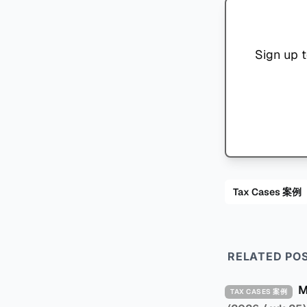
Sign up t
Tax Cases 案例
RELATED PO
TAX CASES 案例