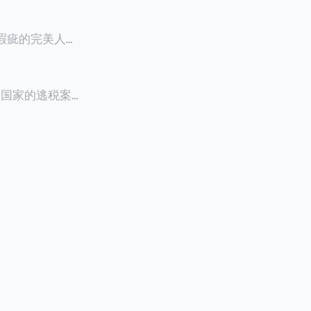
零瑕疵的完美人设
8900万人民
创下了韩国艺人史
多个国家的逃税案，
其公众形象，导
 Files》
的奇幻动作喜剧
，部分甚至因而
组织的报告及文
判决信息，网上
来推测整个事
.094元，而
后，成功进行试
持股，晚一天持
行股票就是属于