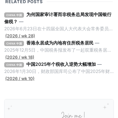
RELATED POSTS
为何国家审计署而非税务总局发现中国银行
CHINA 中国
偷税？
—
2026年6月23日在十四届全国人大代表大会常务委员会
第23次会议上，国家审计署审计长侯凯汇报的《国务院
(2026 / wk 28)
关于2025年度中央预算执行和其他财政收支的审计工作
香港永居成为内地有住所税务居民
—
CHINA 中国
报告》引爆网络，暴露中国银行错误以公募基金免收所
2025年12月5日，中国税务报发布了一起双重税务居民
得税的政策优惠，让大量员工出资1元至100元来凑人
的真实案例《适用“加比规则”确定税收居民身份》，作
(2026 / wk 18)
头，逃税23.67亿元人民币。这个消息已经发布了一段
者为王哲炜，来自国家税务总局天津市税务局，因此具
中国2025年个税收入逆势大幅增加
—
CHINA 中国
长时间，因此我们只想借此新闻探讨一个有趣的问题：
有权威性。此案例最有价值的地方，就是在于税局对一
2026年1月30日，财政部国库司公布了中国2025年财
明明是税务审计，为什么是国家审计署而不是税务总局
个已经取得香港永居身份7年，而且没有在内地居住超
政收支情况。去年全国一般公共预算收入21.6万亿元，
(2026 / wk 10)
来发现？国家审计署是不是抢了税务局的饭碗？ 我们将
过183天的纳税人，否定其香港税务居民身份的同时，
比前年下降1.7%。在大部分税收收入增长减缓甚至倒退
从以下三个维度来拆解为什么中国银行偷税是由国家审
还认定其属于有住所税务居民，对他的全球所得征税。
的大环境下，竟然有一个税种收入大幅增加，增幅金额
计署查出来的，以及它与税务局的分工。
一般来说，只要持有香港永居，那么即便税务内地税务
是所有税种之冠：个人所得税。 2025年个人所得税的
居民，也是属于无住所税务居民，仅来源于内地的所得
收入为1.62万亿元，比前年大幅增长11.5%，增加税收
缴纳内地个人所得税。我们一起深入看看这个案例。
约1700亿元。根据揆创的合理推测，个人所得税大幅增