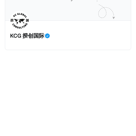
一、纳税人情况 以下是纳税人王先生的情况。为了避免
加的原因主要是中国税局自2025年始对个人境外所得征
信息不准确，以下五点都是摘自原文，没有任何修改。
税，因此多了一笔较大税收。 虽然预计税局在2026年
* 王先生持有内地（北京）户籍和身份证，并于2018年
将会继续对境外所得征税，但毕竟不再是一笔新增收
取得了香港永久性居民身份。王先生在北京拥有一家合
入，这是否意味着个人所得税的增长是否到顶了呢？揆
KCG 揆创国际
伙企业并任职，在北京缴纳社会保险及工资薪金所得个
创觉得不会，有几个原因：
人所得税。同时，王先生受雇于某香港公司，从香港取
得工资薪金所得，并在香港缴纳薪俸税（类似于内地个
人所得税）和强制性公积金（类似于内地社保）。 * 王
先生在内地（北京）和香港均有停留，但据本人陈述说
明和后期出入境记录核验，在任意一个纳税年度内，王
先生